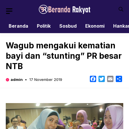
Skip
to
content
Beranda
Politik
Sosbud
Ekonomi
Hanka
Wagub mengakui kematian
bayi dan “stunting” PR besar
NTB
Facebook
Twitter
Email
Sh
admin
17 November 2019