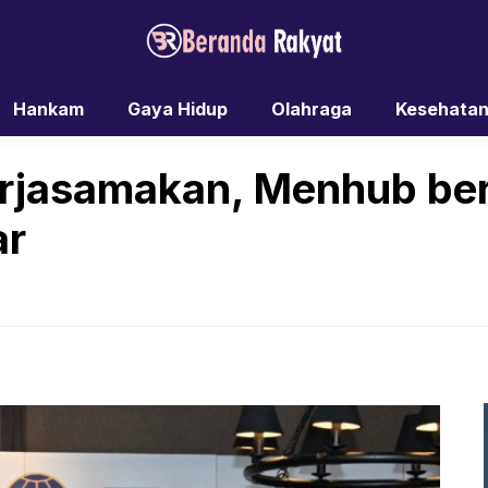
Hankam
Gaya Hidup
Olahraga
Kesehata
kerjasamakan, Menhub b
ar