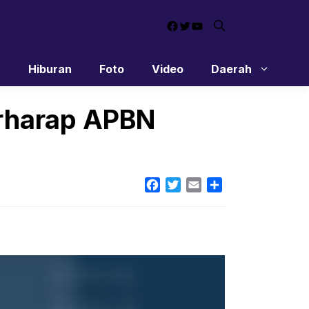
Facebook
Twitter
YouTube
n
Hiburan
Foto
Video
Daerah
erharap APBN
Facebook
Twitter
Email
Share