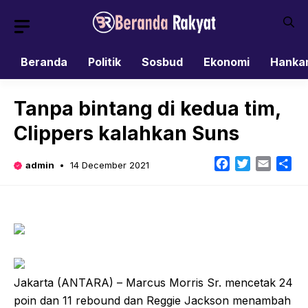
Skip
to
content
Beranda
Politik
Sosbud
Ekonomi
Hanka
Tanpa bintang di kedua tim,
Clippers kalahkan Suns
Facebook
Twitter
Email
Sh
admin
14 December 2021
Jakarta (ANTARA) – Marcus Morris Sr. mencetak 24
poin dan 11 rebound dan Reggie Jackson menambah