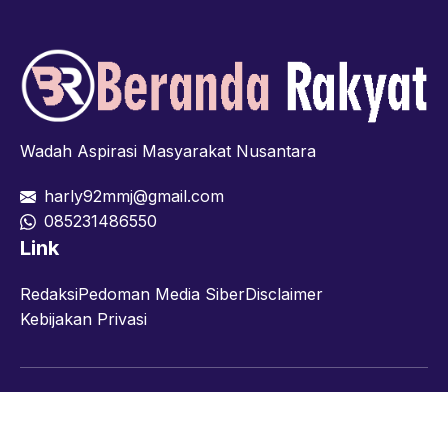
Wadah Aspirasi Masyarakat Nusantara
harly92mmj@gmail.com
085231486550
Link
Redaksi
Pedoman Media Siber
Disclaimer
Kebijakan Privasi
Facebook
Twitter
YouTube
© 2026 berandarakyat.com