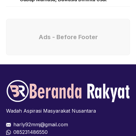
Ads - Before Footer
Wadah Aspirasi Masyarakat Nusantara
harly92mmj@gmail.com
085231486550