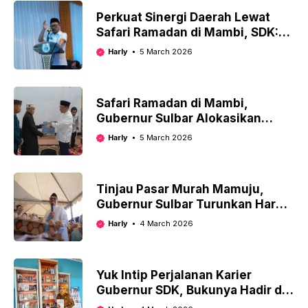
Perkuat Sinergi Daerah Lewat
Safari Ramadan di Mambi, SDK:
Kabupaten dan Provinsi Tak Bisa
Harly
5 March 2026
Dipisahkan
Safari Ramadan di Mambi,
Gubernur Sulbar Alokasikan
Rp40 Miliar untuk Pembangunan
Harly
5 March 2026
Tinjau Pasar Murah Mamuju,
Gubernur Sulbar Turunkan Harga
Beras dan Telur hingga 30
Harly
4 March 2026
Persen
Yuk Intip Perjalanan Karier
Gubernur SDK, Bukunya Hadir di
Rak Layanan Perpustakaan