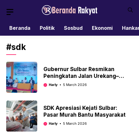
Skip
to
content
Beranda
Politik
Sosbud
Ekonomi
Hanka
#sdk
Gubernur Sulbar Resmikan
Peningkatan Jalan Urekang–
Mambi, Bupati Mamasa Apresiasi
Harly
5 March 2026
Kinerja PUPR
SDK Apresiasi Kejati Sulbar:
Pasar Murah Bantu Masyarakat
Harly
5 March 2026