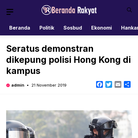
Skip
to
content
Beranda
Politik
Sosbud
Ekonomi
Hanka
Seratus demonstran
dikepung polisi Hong Kong di
kampus
Facebook
Twitter
Email
Sh
admin
21 November 2019