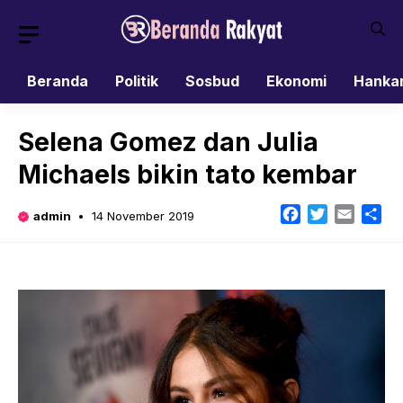
Skip
to
content
Beranda
Politik
Sosbud
Ekonomi
Hanka
Selena Gomez dan Julia
Michaels bikin tato kembar
Facebook
Twitter
Email
Sh
admin
14 November 2019