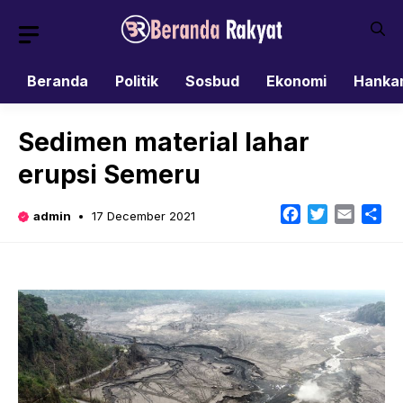
Skip
to
content
Beranda
Politik
Sosbud
Ekonomi
Hanka
Sedimen material lahar
erupsi Semeru
Facebook
Twitter
Email
Sh
admin
17 December 2021