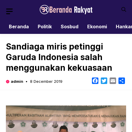
Skip
to
content
Beranda
Politik
Sosbud
Ekonomi
Hanka
Sandiaga miris petinggi
Garuda Indonesia salah
menggunakan kekuasaan
Facebook
Twitter
Email
Sh
admin
8 December 2019