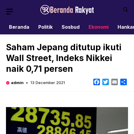
Skip
to
content
Beranda
Politik
Sosbud
Ekonomi
Hanka
Saham Jepang ditutup ikuti
Wall Street, Indeks Nikkei
naik 0,71 persen
Facebook
Twitter
Email
Sh
admin
13 December 2021