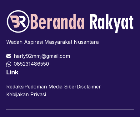
Wadah Aspirasi Masyarakat Nusantara
harly92mmj@gmail.com
085231486550
Link
Redaksi
Pedoman Media Siber
Disclaimer
Kebijakan Privasi
Facebook
Twitter
YouTube
© 2026 berandarakyat.com