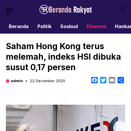
Skip
to
content
Beranda
Politik
Sosbud
Ekonomi
Hanka
Saham Hong Kong terus
melemah, indeks HSI dibuka
susut 0,17 persen
Facebook
Twitter
Email
Sh
admin
22 December 2020