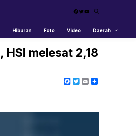
Facebook
Twitter
YouTube
n
Hiburan
Foto
Video
Daerah
 HSI melesat 2,18
Facebook
Twitter
Email
Share