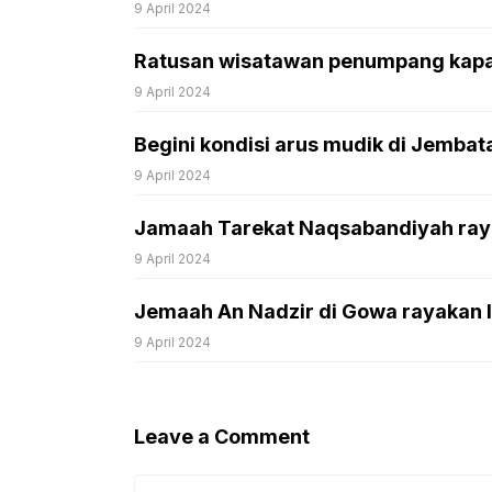
9 April 2024
Ratusan wisatawan penumpang kapal 
9 April 2024
Begini kondisi arus mudik di Jemba
9 April 2024
Jamaah Tarekat Naqsabandiyah rayak
9 April 2024
Jemaah An Nadzir di Gowa rayakan Idu
9 April 2024
Leave a Comment
Comment