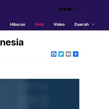
Facebook
Twitter
YouTube
n
Hiburan
Foto
Video
Daerah
onesia
Facebook
Twitter
Email
Share