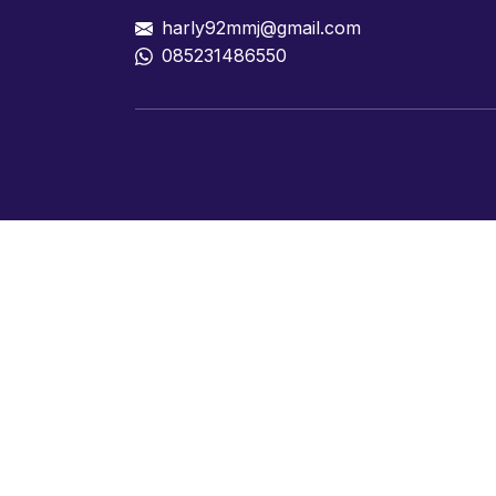
harly92mmj@gmail.com
085231486550