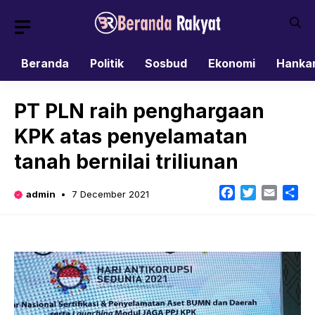
Skip
to
content
Beranda
Politik
Sosbud
Ekonomi
Hanka
PT PLN raih penghargaan
KPK atas penyelamatan
tanah bernilai triliunan
Facebook
Twitter
Email
Sh
admin
7 December 2021