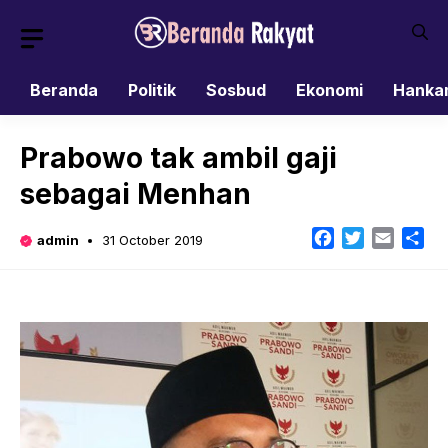
Skip
to
content
Beranda
Politik
Sosbud
Ekonomi
Hanka
Prabowo tak ambil gaji
sebagai Menhan
Facebook
Twitter
Email
Sh
admin
31 October 2019