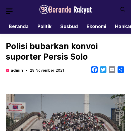
Skip
to
content
Beranda
Politik
Sosbud
Ekonomi
Hanka
Polisi bubarkan konvoi
suporter Persis Solo
Facebook
Twitter
Email
Sh
admin
29 November 2021