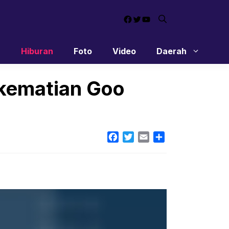
Facebook
Twitter
YouTube
n
Hiburan
Foto
Video
Daerah
i kematian Goo
Facebook
Twitter
Email
Share