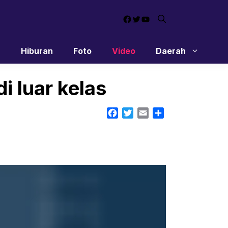
Facebook
Twitter
YouTube
n
Hiburan
Foto
Video
Daerah
i luar kelas
Facebook
Twitter
Email
Share