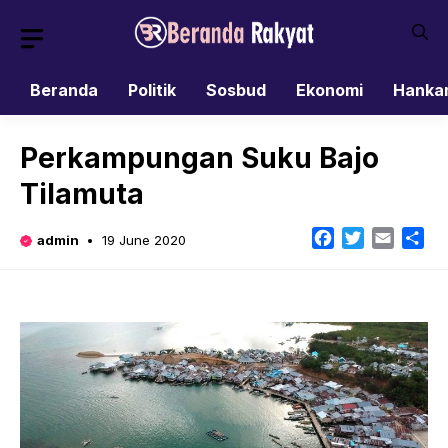
Skip
to
content
Beranda
Politik
Sosbud
Ekonomi
Hanka
Perkampungan Suku Bajo
Tilamuta
Facebook
Twitter
Email
Sh
admin
19 June 2020