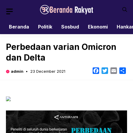
Skip
to
content
Beranda
Politik
Sosbud
Ekonomi
Hanka
Perbedaan varian Omicron
dan Delta
Facebook
Twitter
Email
Sh
admin
23 December 2021