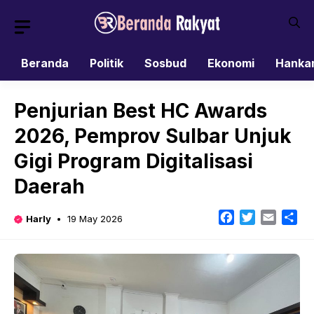
Skip
to
content
Beranda
Politik
Sosbud
Ekonomi
Hanka
Penjurian Best HC Awards
2026, Pemprov Sulbar Unjuk
Gigi Program Digitalisasi
Daerah
Facebook
Twitter
Email
Sh
Harly
19 May 2026