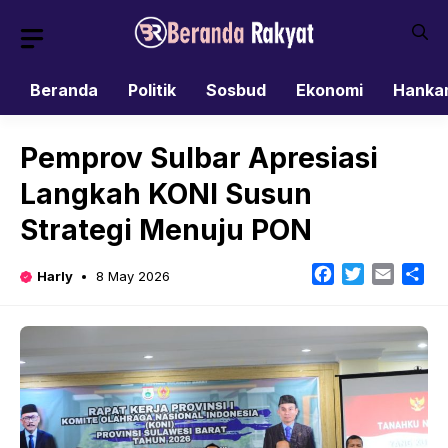
Skip
to
content
Beranda
Politik
Sosbud
Ekonomi
Hanka
Pemprov Sulbar Apresiasi
Langkah KONI Susun
Strategi Menuju PON
Facebook
Twitter
Email
Sh
Harly
8 May 2026