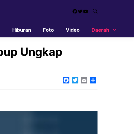
Facebook
Twitter
YouTube
n
Hiburan
Foto
Video
Daerah
bup Ungkap
Facebook
Twitter
Email
Share