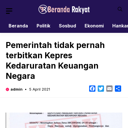
Skip
to
content
Beranda
Politik
Sosbud
Ekonomi
Hanka
Pemerintah tidak pernah
terbitkan Kepres
Kedaruratan Keuangan
Negara
Facebook
Twitter
Email
Sh
admin
5 April 2021