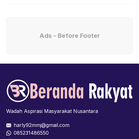
Ads - Before Footer
Wadah Aspirasi Masyarakat Nusantara
harly92mmj@gmail.com
085231486550