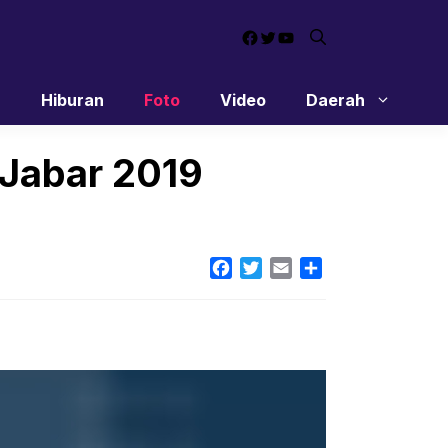
Facebook
Twitter
YouTube
n
Hiburan
Foto
Video
Daerah
 Jabar 2019
Facebook
Twitter
Email
Share