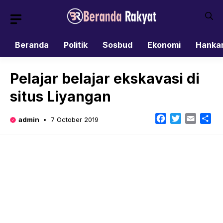
Skip
to
content
Beranda
Politik
Sosbud
Ekonomi
Hanka
Pelajar belajar ekskavasi di
situs Liyangan
Facebook
Twitter
Email
Sh
admin
7 October 2019