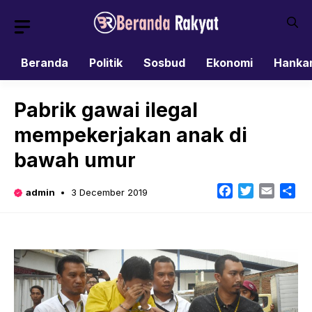
Skip
to
content
Beranda
Politik
Sosbud
Ekonomi
Hanka
Pabrik gawai ilegal
mempekerjakan anak di
bawah umur
Facebook
Twitter
Email
Sh
admin
3 December 2019