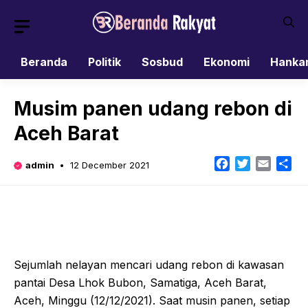
Skip
to
content
Beranda
Politik
Sosbud
Ekonomi
Hanka
Musim panen udang rebon di
Aceh Barat
Facebook
Twitter
Email
Sh
admin
12 December 2021
Sejumlah nelayan mencari udang rebon di kawasan
pantai Desa Lhok Bubon, Samatiga, Aceh Barat,
Aceh, Minggu (12/12/2021). Saat musin panen, setiap