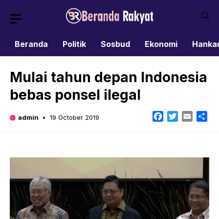
Skip
to
content
Beranda
Politik
Sosbud
Ekonomi
Hanka
Mulai tahun depan Indonesia
bebas ponsel ilegal
Facebook
Twitter
Email
Sh
admin
19 October 2019