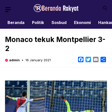
Skip
to
content
Beranda
Politik
Sosbud
Ekonomi
Hanka
Monaco tekuk Montpellier 3-
2
Facebook
Twitter
Email
Sh
admin
16 January 2021