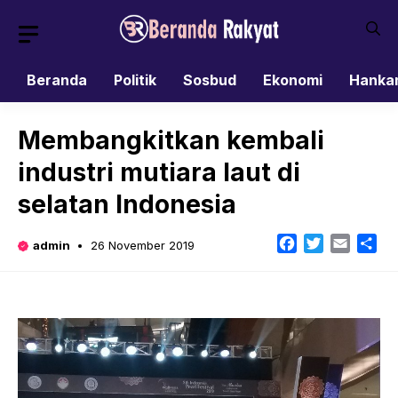
Skip
to
content
Beranda
Politik
Sosbud
Ekonomi
Hanka
Membangkitkan kembali
industri mutiara laut di
selatan Indonesia
Facebook
Twitter
Email
Sh
admin
26 November 2019