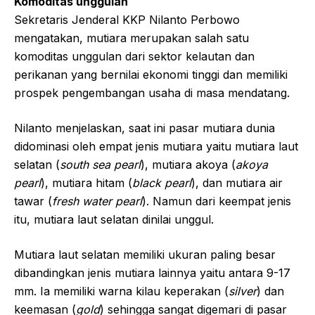
Komoditas unggulan
Sekretaris Jenderal KKP Nilanto Perbowo
mengatakan, mutiara merupakan salah satu
komoditas unggulan dari sektor kelautan dan
perikanan yang bernilai ekonomi tinggi dan memiliki
prospek pengembangan usaha di masa mendatang.
Nilanto menjelaskan, saat ini pasar mutiara dunia
didominasi oleh empat jenis mutiara yaitu mutiara laut
selatan (
south sea pearl
), mutiara akoya (
akoya
pearl
), mutiara hitam (
black pearl
), dan mutiara air
tawar (
fresh water pearl
). Namun dari keempat jenis
itu, mutiara laut selatan dinilai unggul.
Mutiara laut selatan memiliki ukuran paling besar
dibandingkan jenis mutiara lainnya yaitu antara 9-17
mm. Ia memiliki warna kilau keperakan (
silver
) dan
keemasan (
gold
) sehingga sangat digemari di pasar