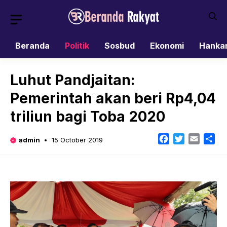
Skip
to
content
Beranda
Politik
Sosbud
Ekonomi
Hanka
Luhut Pandjaitan:
Pemerintah akan beri Rp4,04
triliun bagi Toba 2020
Facebook
Twitter
Email
Sh
admin
15 October 2019