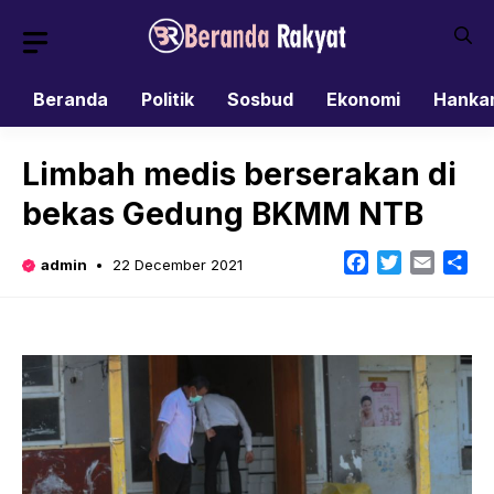
Skip
to
content
Beranda
Politik
Sosbud
Ekonomi
Hanka
Limbah medis berserakan di
bekas Gedung BKMM NTB
Facebook
Twitter
Email
Sh
admin
22 December 2021