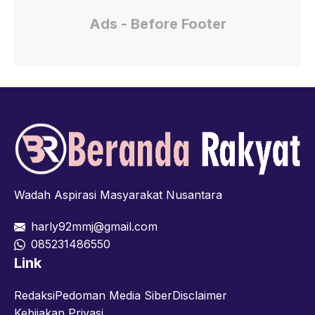
Ads - Before Footer
Wadah Aspirasi Masyarakat Nusantara
harly92mmj@gmail.com
085231486550
Link
Redaksi
Pedoman Media Siber
Disclaimer
Kebijakan Privasi