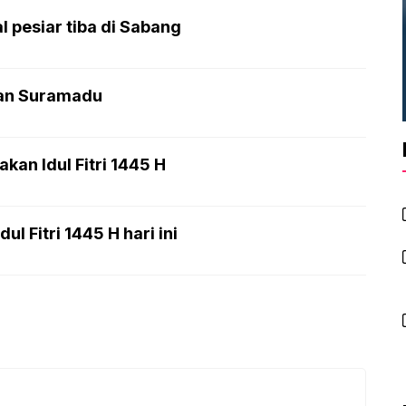
pesiar tiba di Sabang
tan Suramadu
an Idul Fitri 1445 H
l Fitri 1445 H hari ini