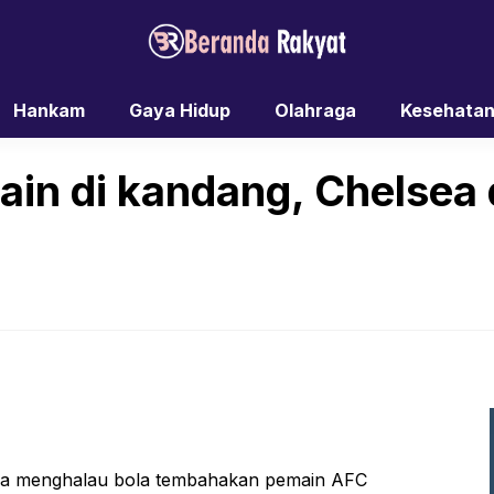
Hankam
Gaya Hidup
Olahraga
Kesehata
main di kandang, Chelse
aha menghalau bola tembahakan pemain AFC