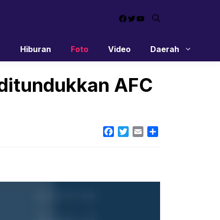
Facebook
Twitter
YouTube
n
Hiburan
Foto
Video
Daerah
a ditundukkan AFC
Facebook
Twitter
Email
Share