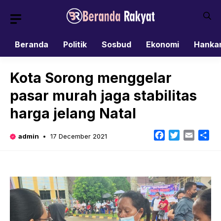
Skip
to
content
Beranda
Politik
Sosbud
Ekonomi
Hanka
Kota Sorong menggelar
pasar murah jaga stabilitas
harga jelang Natal
Facebook
Twitter
Email
Sh
admin
17 December 2021