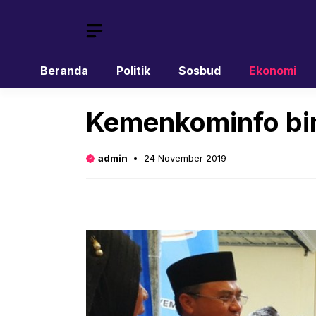
Skip
to
content
Beranda
Politik
Sosbud
Ekonomi
Kemenkominfo bin
admin
24 November 2019