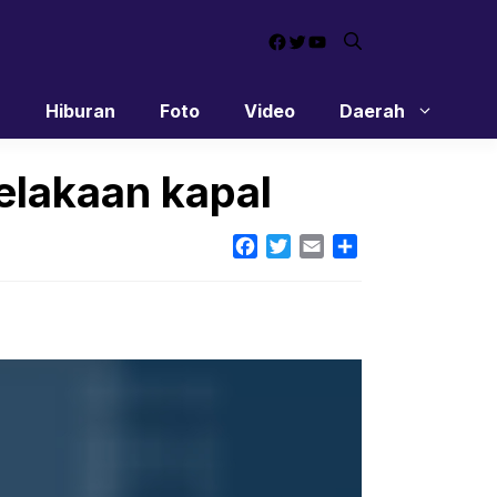
Facebook
Twitter
YouTube
n
Hiburan
Foto
Video
Daerah
elakaan kapal
Facebook
Twitter
Email
Share