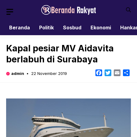
Skip
to
content
Beranda
Politik
Sosbud
Ekonomi
Hanka
Kapal pesiar MV Aidavita
berlabuh di Surabaya
Facebook
Twitter
Email
Sh
admin
22 November 2019