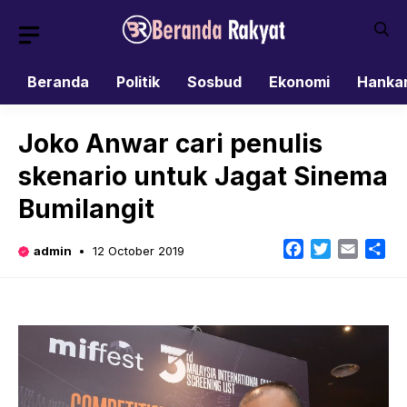
Skip
to
content
Beranda
Politik
Sosbud
Ekonomi
Hanka
Joko Anwar cari penulis
skenario untuk Jagat Sinema
Bumilangit
Facebook
Twitter
Email
Sh
admin
12 October 2019