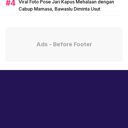
Viral Foto Pose Jari Kapus Mehalaan dengan
Cabup Mamasa, Bawaslu Diminta Usut
Ads - Before Footer
Wadah Aspirasi Masyarakat Nusantara
harly92mmj@gmail.com