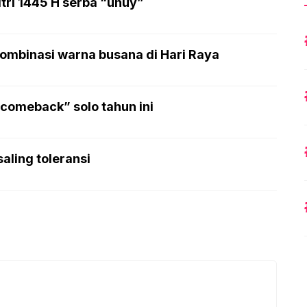
tri 1445 H serba “uhuy”
ombinasi warna busana di Hari Raya
comeback” solo tahun ini
saling toleransi