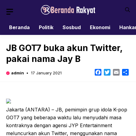
Skip
to
content
Beranda
Politik
Sosbud
Ekonomi
Hanka
JB GOT7 buka akun Twitter,
pakai nama Jay B
Facebook
Twitter
Email
Sh
admin
17 January 2021
Jakarta (ANTARA) – JB, pemimpin grup idola K-pop
GOT7 yang beberapa waktu lalu menyudahi masa
kontraknya dengan agensi JYP Entertainment
meluncurkan akun Twitter, menggunakan nama