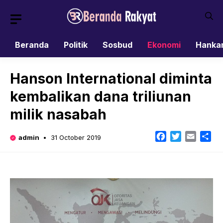
Skip
to
content
Beranda
Politik
Sosbud
Ekonomi
Hanka
Hanson International diminta
kembalikan dana triliunan
milik nasabah
Facebook
Twitter
Email
Sh
admin
31 October 2019