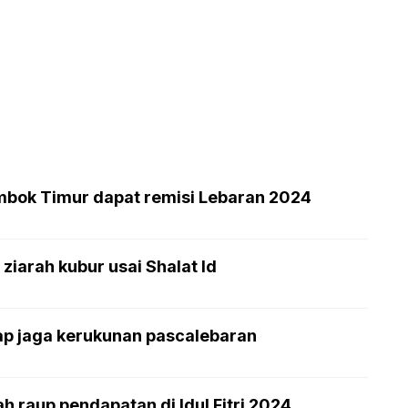
mbok Timur dapat remisi Lebaran 2024
ziarah kubur usai Shalat Id
ap jaga kerukunan pascalebaran
h raup pendapatan di Idul Fitri 2024