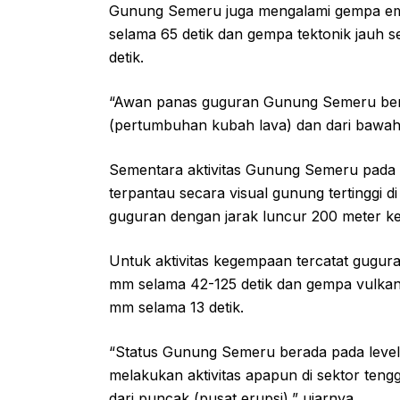
Gunung Semeru juga mengalami gempa emb
selama 65 detik dan gempa tektonik jauh 
detik.
“Awan panas guguran Gunung Semeru beras
(pertumbuhan kubah lava) dan dari bawah (
Sementara aktivitas Gunung Semeru pada
terpantau secara visual gunung tertinggi di P
guguran dengan jarak luncur 200 meter k
Untuk aktivitas kegempaan tercatat gugura
mm selama 42-125 detik dan gempa vulkani
mm selama 13 detik.
“Status Gunung Semeru berada pada level I
melakukan aktivitas apapun di sektor ten
dari puncak (pusat erupsi),” ujarnya.