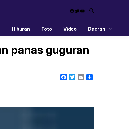
Facebook
Twitter
YouTube
n
Hiburan
Foto
Video
Daerah
n panas guguran
Facebook
Twitter
Email
Share