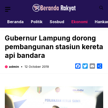
Skip
to
content
Beranda
Politik
Sosbud
Ekonomi
Hanka
Gubernur Lampung dorong
pembangunan stasiun kereta
api bandara
Facebook
Twitter
Email
Sh
admin
12 October 2019