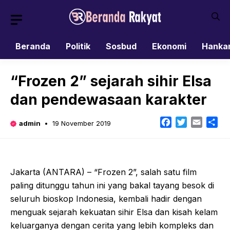
Skip
to
content
Beranda
Politik
Sosbud
Ekonomi
Hanka
“Frozen 2” sejarah sihir Elsa
dan pendewasaan karakter
Facebook
Twitter
Email
Sh
admin
19 November 2019
Jakarta (ANTARA) – “Frozen 2”, salah satu film
paling ditunggu tahun ini yang bakal tayang besok di
seluruh bioskop Indonesia, kembali hadir dengan
menguak sejarah kekuatan sihir Elsa dan kisah kelam
keluarganya dengan cerita yang lebih kompleks dan