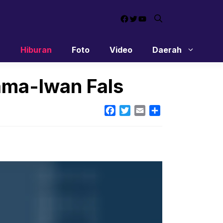
Facebook
Twitter
YouTube
n
Hiburan
Foto
Video
Daerah
ama-Iwan Fals
Facebook
Twitter
Email
Share