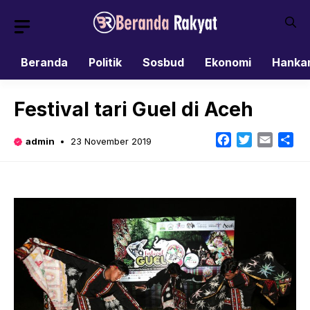
Skip
to
content
Beranda
Politik
Sosbud
Ekonomi
Hanka
Festival tari Guel di Aceh
Facebook
Twitter
Email
Sh
admin
23 November 2019