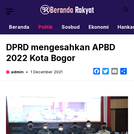
Skip
to
content
Beranda
Politik
Sosbud
Ekonomi
Hanka
DPRD mengesahkan APBD
2022 Kota Bogor
Facebook
Twitter
Email
Sh
admin
1 December 2021