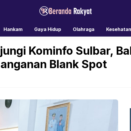
Hankam
Gaya Hidup
Olahraga
Kesehata
ungi Kominfo Sulbar, B
enanganan Blank Spot