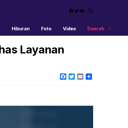
Facebook
Twitter
YouTube
n
Hiburan
Foto
Video
Daerah
ahas Layanan
Facebook
Twitter
Email
Share