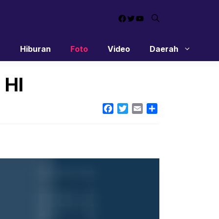
Facebook
Twitter
YouTube
n
Hiburan
Foto
Video
Daerah
 HI
Facebook
Twitter
Email
Share