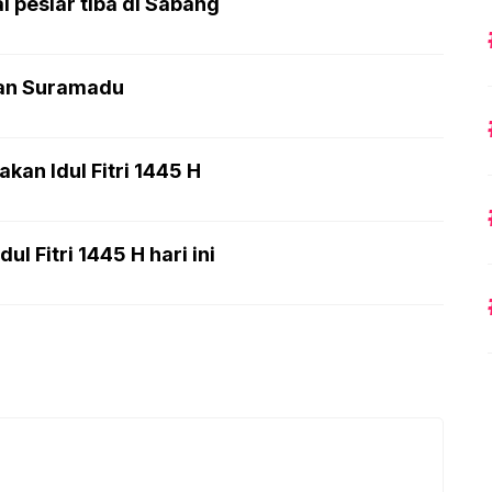
pesiar tiba di Sabang
tan Suramadu
an Idul Fitri 1445 H
l Fitri 1445 H hari ini