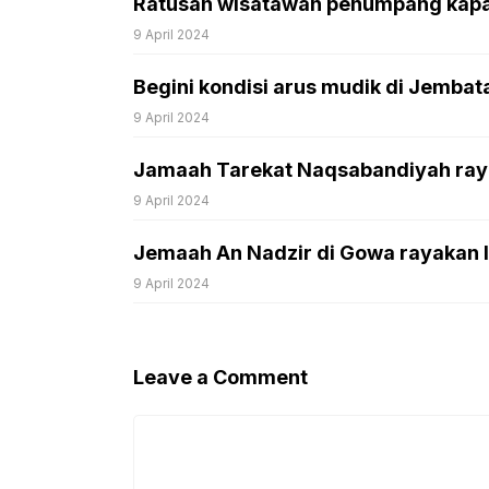
Ratusan wisatawan penumpang kapal 
9 April 2024
Begini kondisi arus mudik di Jemba
9 April 2024
Jamaah Tarekat Naqsabandiyah rayak
9 April 2024
Jemaah An Nadzir di Gowa rayakan Idu
9 April 2024
Leave a Comment
Comment