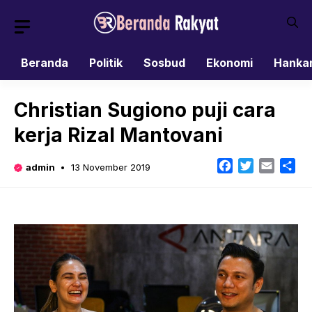
Skip
to
content
Beranda
Politik
Sosbud
Ekonomi
Hanka
Christian Sugiono puji cara
kerja Rizal Mantovani
Facebook
Twitter
Email
Sh
admin
13 November 2019